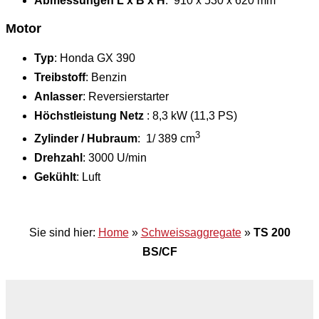
Abmessungen L x B x H
: 910 x 530 x 620 mm
Motor
Typ
: Honda GX 390
Treibstoff
: Benzin
Anlasser
: Reversierstarter
Höchstleistung Netz
: 8,3 kW (11,3 PS)
3
Zylinder / Hubraum
: 1/ 389 cm
Drehzahl
: 3000 U/min
Gekühlt
: Luft
Sie sind hier:
Home
»
Schweissaggregate
»
TS 200
BS/CF