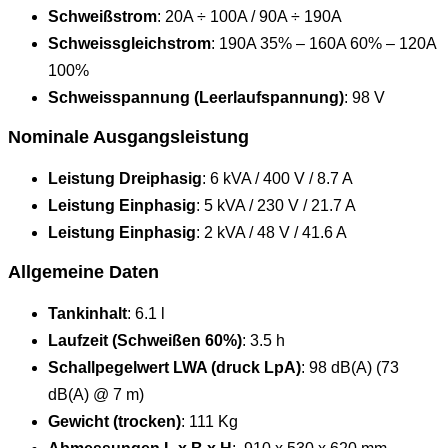
Schweißstrom
: 20A ÷ 100A / 90A ÷ 190A
Schweissgleichstrom
: 190A 35% – 160A 60% – 120A
100%
Schweisspannung (Leerlaufspannung)
: 98 V
Nominale Ausgangsleistung
Leistung Dreiphasig
: 6 kVA / 400 V / 8.7 A
Leistung Einphasig
: 5 kVA / 230 V / 21.7 A
Leistung Einphasig
: 2 kVA / 48 V / 41.6 A
Allgemeine Daten
Tankinhalt
: 6.1 l
Laufzeit (Schweißen 60%)
: 3.5 h
Schallpegelwert LWA (druck LpA)
: 98 dB(A) (73
dB(A) @ 7 m)
Gewicht (trocken)
: 111 Kg