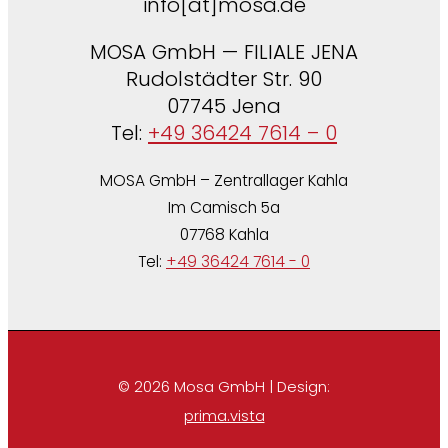
info[at]mosa.de
MOSA GmbH — FILIALE JENA
Rudolstädter Str. 90
07745 Jena
Tel:
+49 36424 7614 – 0
MOSA GmbH – Zentrallager Kahla
Im Camisch 5a
07768 Kahla
Tel:
+49 36424 7614 - 0
© 2026 Mosa GmbH | Design:
prima.vista